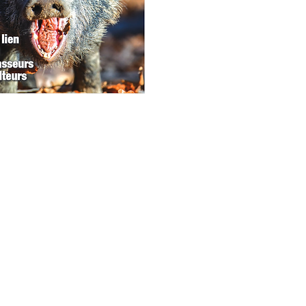
les rec
vétérin
chiens,
Vous y 
portrait
pour n
En cett
gibier e
vous gu
chambre
essenti
vos pri
Contactez-nous
Les nou
avec la
lunette
toujour
répondr