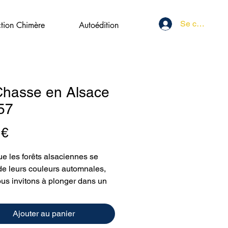
Se connecter
ction Chimère
Autoédition
Chasse en Alsace
57
Prix
 €
ue les forêts alsaciennes se
de leurs couleurs automnales,
us invitons à plonger dans un
riche en conseils et en
rtes. À l'aube d'une nouvelle
Ajouter au panier
de battue, nous vous proposons