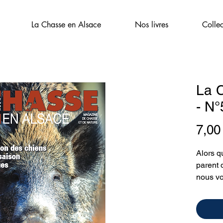
La Chasse en Alsace
Nos livres
Colle
La 
- N°
7,00
Alors q
parent 
nous vo
numéro 
découve
saison 