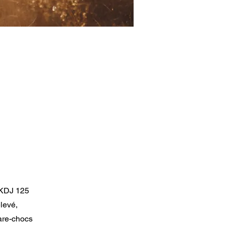
 KDJ 125
levé,
are-chocs