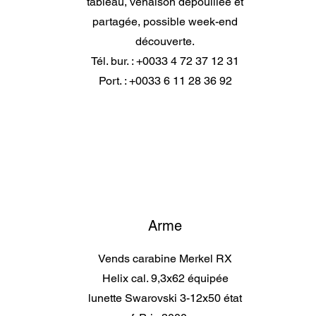
tableau, venaison dépouillée et
partagée, possible week-end
découverte.
Tél. bur. : +0033 4 72 37 12 31
Port. : +0033 6 11 28 36 92
Arme
Vends carabine Merkel RX
Helix cal. 9,3x62 équipée
lunette Swarovski 3-12x50 état