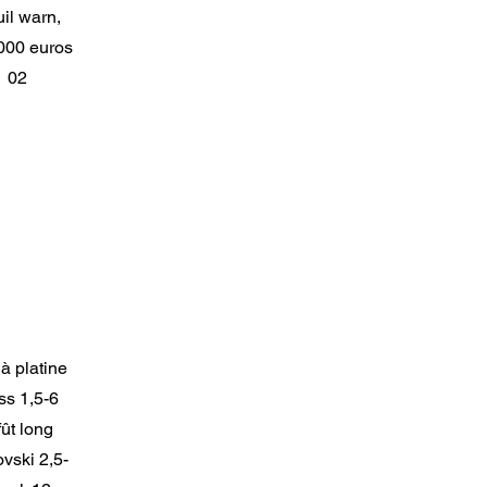
il warn,
 000 euros
1 02
à platine
ss 1,5-6
ût long
vski 2,5-