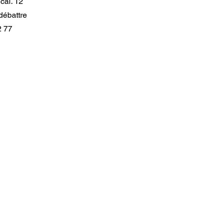
cal. 12
débattre
2 77