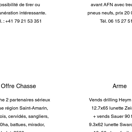
ossibilité de tirer ou
avant AFN avec treu
nération intéressante.
pneus neufs, prix 20
l. : +41 79 21 53 351
Tél. 06 15 27 5
Offre Chasse
Arme
e 2 partenaires sérieux
Vends drilling Heym 
e région Saint-Amarin,
12.7x65 lunette Zei
is, cervidés, sangliers,
+ vends Sauer 90 f
0ha, battues, mirador,
9.3x62 lunette Swaro