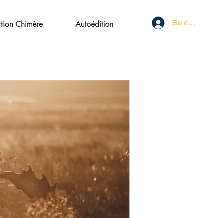
Se connecter
ction Chimère
Autoédition