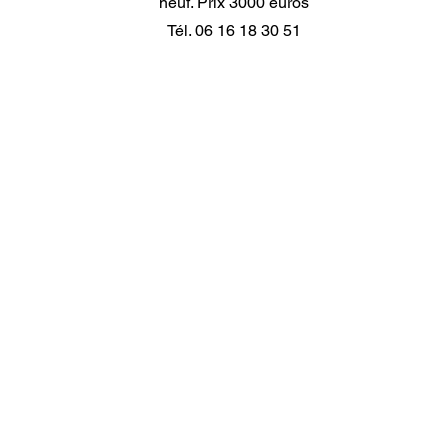
neuf. Prix 3000 euros
Tél. 06 16 18 30 51
Contactez-nous
contact@leseditionsdulion.com
6, rue Metz-Juteau, 90000 Belfort
Du lundi au vendredi - 9h-12h et 14h-18h | Tel: 03.84.21.20.1