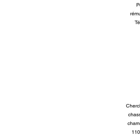
P
rému
Té
Cherch
chass
chamo
110