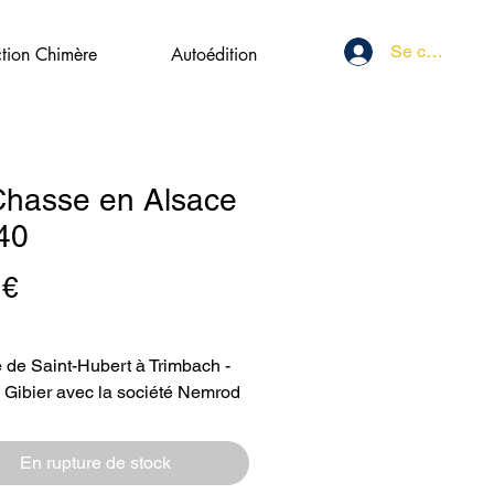
Se connecter
ction Chimère
Autoédition
Chasse en Alsace
40
Prix
 €
 de Saint-Hubert à Trimbach -
 Gibier avec la société Nemrod
> L’arrivée du râtelier numérique
 > Le piège photo : outil de
En rupture de stock
ssance ou gadget ?