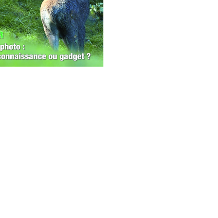
Dans le
Franko
Environ
entre d
régénér
Équipem
Helia 
Portfol
Acteurs
- Entre
Entreti
Jeunes 
nous ré
Portrai
Contactez-nous
Biotope 
chevreu
Quesaco
Ma cha
(68)