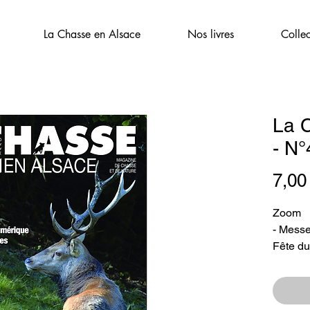
La Chasse en Alsace
Nos livres
Colle
La 
- N°
7,00
Zoom
- Messe
Fête du
Divers 
Dossier
connai